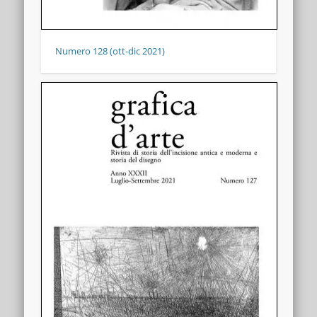
Numero 128 (ott-dic 2021)