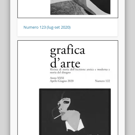
Numero 123 (lug-set 2020)