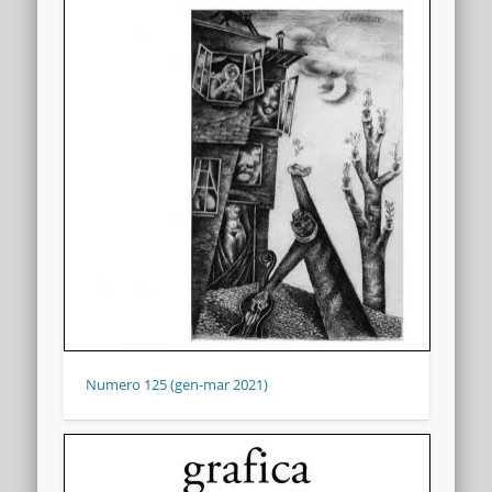
Numero 125 (gen-mar 2021)