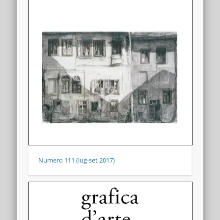
Numero 111 (lug-set 2017)