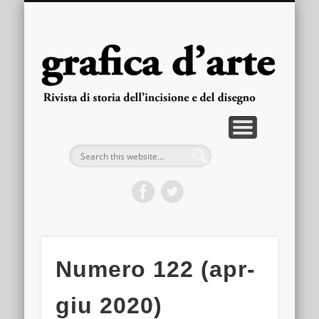
PUBBLICAZIONI
ARRETRATI
LA RIVISTA
FASCICOLI
CONTATTI
HOME
gra
d'
Numero 122 (apr-
giu 2020)