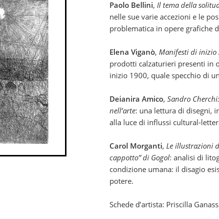
Paolo Bellini
,
Il tema della solit
nelle sue varie accezioni e le poss
problematica in opere grafiche de
Elena Viganò
,
Manifesti di inizio
prodotti calzaturieri presenti in o
inizio 1900, quale specchio di un
Deianira Amico
,
Sandro Cherchi: 
nell’arte
: una lettura di disegni, i
alla luce di influssi cultural-lettera
Carol Morganti
,
Le illustrazioni 
cappotto” di Gogol
: analisi di li
condizione umana: il disagio es
potere.
Schede d’artista: Priscilla Ganass