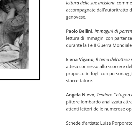
lettura delle sue incisioni
: commen
accompagnate dall’autoritratto del
genovese.
Paolo Bellini
,
Immagini di partenz
lettura di immagini con partenze d
durante la I e II Guerra Mondiale
Elena Viganò
,
Il tema dell’attes
attesa connesso allo scorrere del
proposto in fogli con personaggi
sfaccettature.
Angela Nievo
,
Teodoro Cotugno i
pittore lombardo analizzata attra
attenti lettori delle numerose op
Schede d’artista: Luisa Porporat