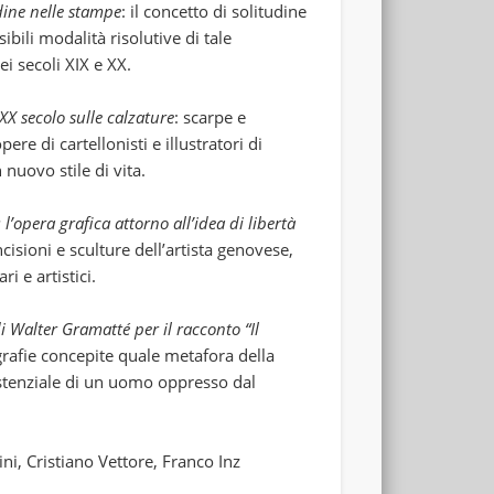
udine nelle stampe
: il concetto di solitudine
ibili modalità risolutive di tale
i secoli XIX e XX.
 XX secolo sulle calzature
: scarpe e
pere di cartellonisti e illustratori di
 nuovo stile di vita.
l’opera grafica attorno all’idea di libertà
ncisioni e sculture dell’artista genovese,
ri e artistici.
di Walter Gramatté per il racconto “Il
tografie concepite quale metafora della
istenziale di un uomo oppresso dal
ini, Cristiano Vettore, Franco Inz