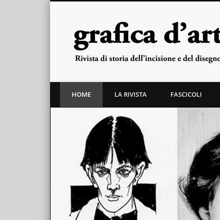
Facebook
Twitter
«Grafica d'arte» è l'unica rivista italiana specializzata in s
HOME
LA RIVISTA
FASCICOLI
Milano e tuttora direttore della rivista.