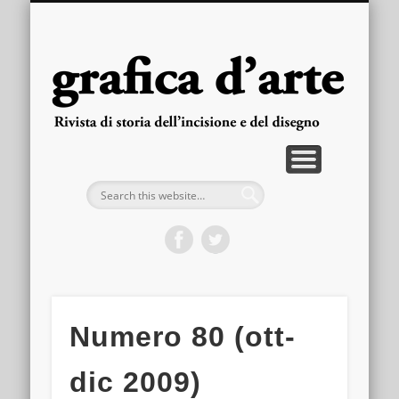
PUBBLICAZIONI
ARRETRATI
LA RIVISTA
FASCICOLI
CONTATTI
HOME
gra
d'
Numero 80 (ott-
dic 2009)