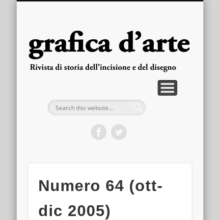
PUBBLICAZIONI
ARRETRATI
LA RIVISTA
FASCICOLI
CONTATTI
HOME
gra
d'
Numero 64 (ott-
dic 2005)