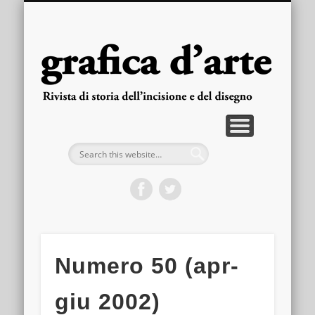
PUBBLICAZIONI
ARRETRATI
LA RIVISTA
FASCICOLI
CONTATTI
HOME
gra
d'
Numero 50 (apr-
giu 2002)