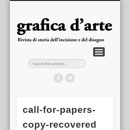
PUBBLICAZIONI
ARRETRATI
LA RIVISTA
FASCICOLI
CONTATTI
HOME
gra
d'
call-for-papers-
copy-recovered