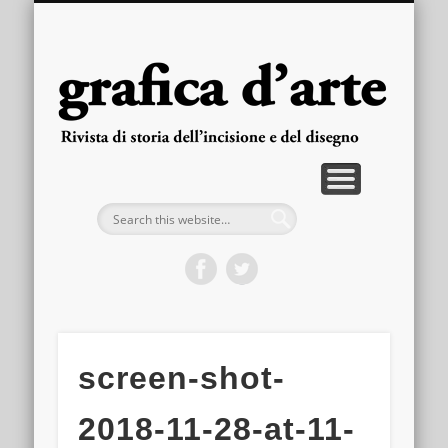
PUBBLICAZIONI
ARRETRATI
LA RIVISTA
FASCICOLI
CONTATTI
HOME
gra
d'
screen-shot-
2018-11-28-at-11-